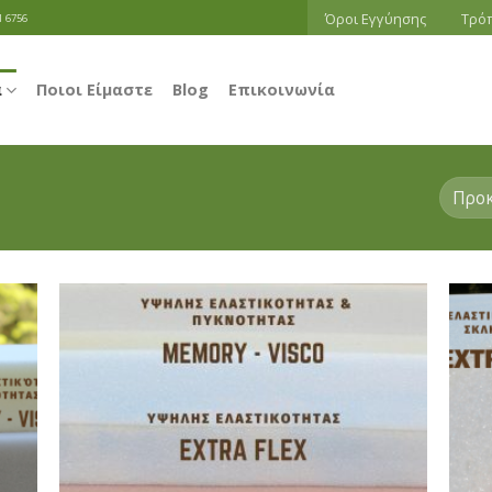
Όροι Εγγύησης
Τρό
1 6756
α
Ποιοι Είμαστε
Blog
Επικοινωνία
 to
Add to
list
Wishlist