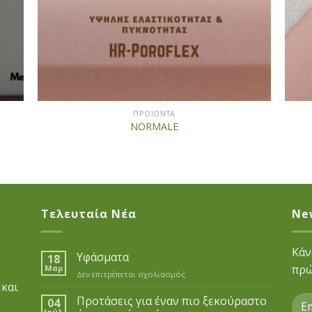
+
+
ΠΡΟΙΟΝΤΑ
NORMALE
Τελευταία Νέα
Ne
Κάν
Υφάσματα
18
πρώ
Μαρ
Δεν επιτρέπεται σχολιασμός
στο
 και
Υφάσματα
Προτάσεις για έναν πιο ξεκούραστο
04
Ιούλ